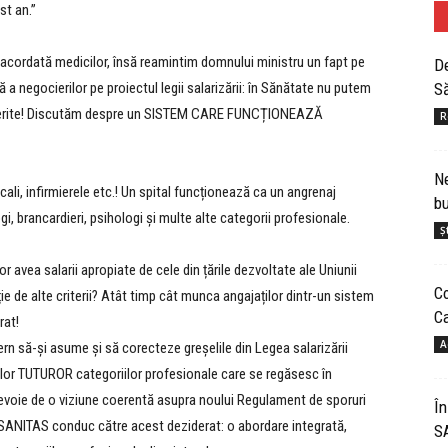
st an.”
acordată medicilor, însă reamintim domnului ministru un fapt pe
De
a negocierilor pe proiectul legii salarizării: în Sănătate nu putem
Să
 diferite! Discutăm despre un SISTEM CARE FUNCȚIONEAZĂ
R
Ne
ali, infirmierele etc.! Un spital funcționează ca un angrenaj
bu
i, brancardieri, psihologi și multe alte categorii profesionale.
Șt
r avea salarii apropiate de cele din țările dezvoltate ale Uniunii
Co
cție de alte criterii? Atât timp cât munca angajaților dintr-un sistem
Ca
rat!
A
rn să-și asume și să corecteze greșelile din Legea salarizării
iilor TUTUROR categoriilor profesionale care se regăsesc în
evoie de o viziune coerentă asupra noului Regulament de sporuri
În
e SANITAS conduc către acest deziderat: o abordare integrată,
S