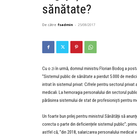
sănătate?
De către
fsadmin
-
25/08/2017
Cu o zi în urmă, domnul ministru Florian Bodog a posta
”Sistemul public de sănătate a pierdut 5.000 de medici
intrat în sistemul privat. Cifrele pentru sectorul priva
medic
ali. La hemoragia personalului din sectorul public
părăsirea sistemului de stat de profesioniști pentru me
Un foarte bun prilej pentru ministrul Sănătății să anun
corecta o parte din deficiențele sistemul public”; primu
astfel că, ”din 2018, salarizarea personalului medical v