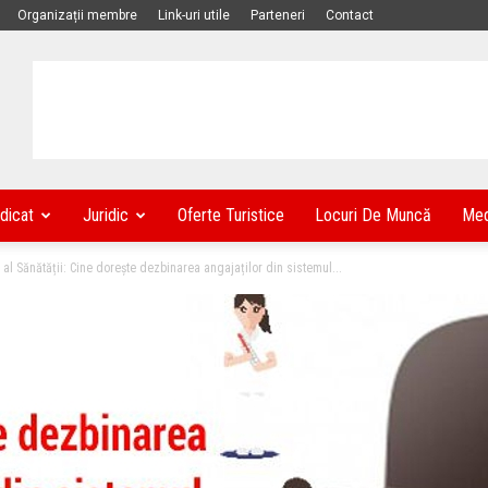
Organizații membre
Link-uri utile
Parteneri
Contact
dicat
Juridic
Oferte Turistice
Locuri De Muncă
Med
al Sănătății: Cine dorește dezbinarea angajaților din sistemul...