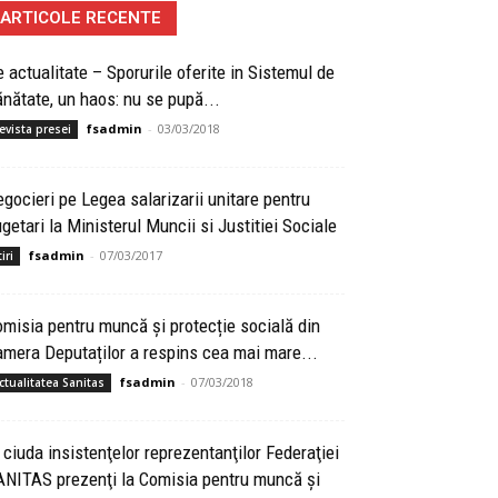
ARTICOLE RECENTE
 actualitate – Sporurile oferite in Sistemul de
nătate, un haos: nu se pupă...
fsadmin
-
03/03/2018
evista presei
gocieri pe Legea salarizarii unitare pentru
getari la Ministerul Muncii si Justitiei Sociale
fsadmin
-
07/03/2017
iri
misia pentru muncă și protecție socială din
mera Deputaților a respins cea mai mare...
fsadmin
-
07/03/2018
ctualitatea Sanitas
 ciuda insistenţelor reprezentanţilor Federaţiei
ANITAS prezenţi la Comisia pentru muncă şi