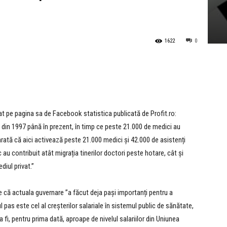
1622
0
t pe pagina sa de Facebook statistica publicată de Profit.ro:
 din 1997 până în prezent, în timp ce peste 21.000 de medici au
t arată că aici activează peste 21.000 medici și 42.000 de asistenți
 au contribuit atât migrația tinerilor doctori peste hotare, cât și
diul privat.”
țe că actuala guvernare ”a făcut deja pași importanți pentru a
l pas este cel al creșterilor salariale în sistemul public de sănătate,
a fi, pentru prima dată, aproape de nivelul salariilor din Uniunea