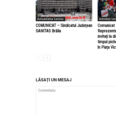
Actualitatea Sanitas
Activități Sa
COMUNICAT – Sindicatul Județean
Comunicat 
SANITAS Brăila
Reprezenta
invitați la d
timpul pich
în Piața Vic
LĂSAȚI UN MESAJ