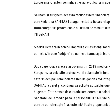
Europeană. Creșteri semnificative au avut loc și în ace
Salutăm și susținem această recunoaștere financiară 
care Federația SANITAS l-a argumentat la fiecare etapă 
trata categoriile profesionale cu unități de măsură
INTEGRAT!
Medicii lucrează în echipe, împreună cu asistenții medic
complex, în care ”rotițele” se numesc farmaciști, biolog
După care logică a acestei guvernări, în 2018, medicii vo
Europene, iar celelalte profesii vor fi salarizate în fun
este ”în echipă”, remunerarea trebuie gândită tot integ
SANITAS a cerut și continuă să solicite actualului guve
bugetare. Este nevoie de o ierarhizare corectă a salar
Sănătate, de la medic până la personalul TESA! Este n
care se construiește în aceste zile! Toate propuneril