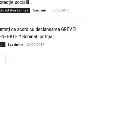
otecţie socială...
fsadmin
-
07/03/2018
ctualitatea Sanitas
unteți de acord cu declanșarea GREVEI
ENERALE ? Semnați petiția!
fsadmin
-
20/09/2017
iri