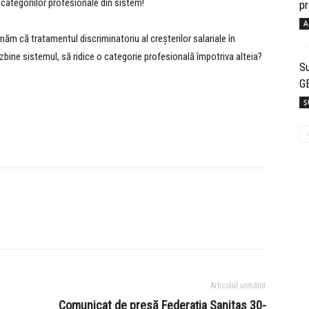
or categoriilor profesionale din sistem!
pr
A
năm că tratamentul discriminatoriu al creșterilor salariale în
zbine sistemul, să ridice o categorie profesională împotriva alteia?
S
G
Șt
Articolul următor
Comunicat de presă Federaţia Sanitas 30-