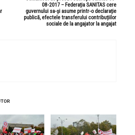
08-2017 – Federația SANITAS cere
r
guvernului sa-și asume printr-o declarație
publică, efectele transferului contribuțiilor
sociale de la angajator la angajat
UTOR