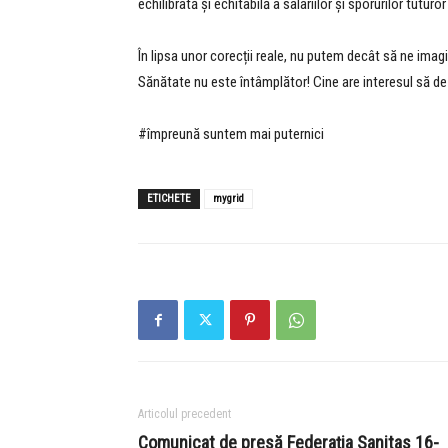
echilibrată și echitabilă a salariilor și sporurilor tutur
În lipsa unor corecții reale, nu putem decât să ne imagi
Sănătate nu este întâmplător! Cine are interesul să de
#împreună suntem mai puternici
ETICHETE
mygrid
Articolul precedent
Comunicat de presă Federaţia Sanitas 16-