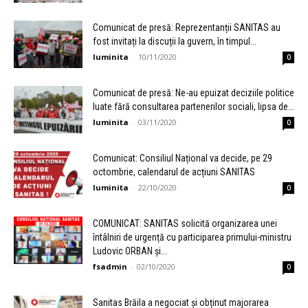
Comunicat de presă: Reprezentanții SANITAS au
fost invitați la discuții la guvern, în timpul...
luminita
-
10/11/2020
0
Comunicat de presă: Ne-au epuizat deciziile politice
luate fără consultarea partenerilor sociali, lipsa de...
luminita
-
03/11/2020
0
Comunicat: Consiliul Național va decide, pe 29
octombrie, calendarul de acțiuni SANITAS
luminita
-
22/10/2020
0
COMUNICAT: SANITAS solicită organizarea unei
întâlniri de urgență cu participarea primului-ministru
Ludovic ORBAN și...
fsadmin
-
02/10/2020
0
Sanitas Brăila a negociat și obținut majorarea