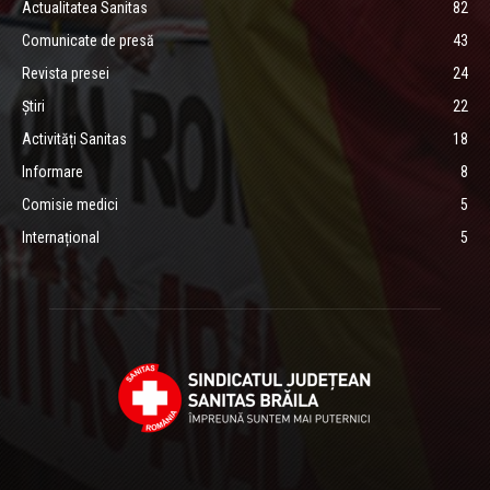
Actualitatea Sanitas
82
Comunicate de presă
43
Revista presei
24
Știri
22
Activități Sanitas
18
Informare
8
Comisie medici
5
Internațional
5