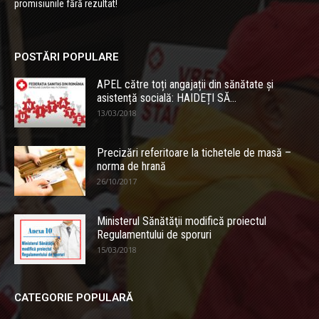
promisiunile fără rezultat!
POSTĂRI POPULARE
APEL către toți angajații din sănătate și
asistență socială: HAIDEȚI SĂ...
13/03/2018
Precizări referitoare la tichetele de masă –
norma de hrană
26/10/2017
Ministerul Sănătăţii modifică proiectul
Regulamentului de sporuri
15/03/2018
CATEGORIE POPULARĂ