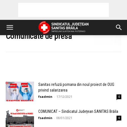
Comunicate de presă
|
Sanitas refuză pomana din noul proiect de OUG
privind salarizarea
fsadmin
-
17/12/2021
0
COMUNICAT – Sindicatul Județean SANITAS Brăila
fsadmin
-
08/01/2021
0