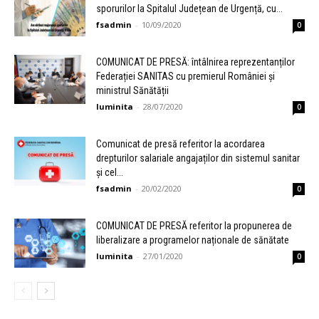
sporurilor la Spitalul Județean de Urgență, cu...
fsadmin
-
10/09/2020
0
COMUNICAT DE PRESĂ: întâlnirea reprezentanților
Federației SANITAS cu premierul României și
ministrul Sănătății
luminita
-
28/07/2020
0
Comunicat de presă referitor la acordarea
drepturilor salariale angajaților din sistemul sanitar
și cel...
fsadmin
-
20/02/2020
0
COMUNICAT DE PRESĂ referitor la propunerea de
liberalizare a programelor naționale de sănătate
luminita
-
27/01/2020
0